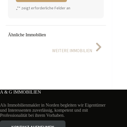
A
„
*
“ zeigt erforderliche Felder an
l
t
e
r
n
Ähnliche Immobilien
a
t
i
WEITERE IMMOBILIEN
v
e
:
VIEL FÜRS GELD! EIN ZUHAUSE FÜR GENERATIONEN –
DAS MEER IN DER NÄHE! RUHE… UND ALLES, WAS SIE
IDYLLISCHES EINFAMILIENHAUS MIT GARAGE ZENT
A & G IMMOBILIEN
Als Immobilienmakler in Norden begleiten wir Eigentümer
und Interessenten zuverlässig, kompetent und mit
Professionalität bei ihrem Vorhaben.