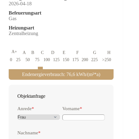
2026-04-18
Befeuerungsart
Gas
Heizungsart
Zentralheizung
A+
A
B
C
D
E
F
G
H
0
25
50
75
100
125
150
175
200
225
>250
Endenergieverbrauch: 76,6 kWh/(m²*a)
Objektanfrage
Anrede
*
Vorname
*
Nachname
*