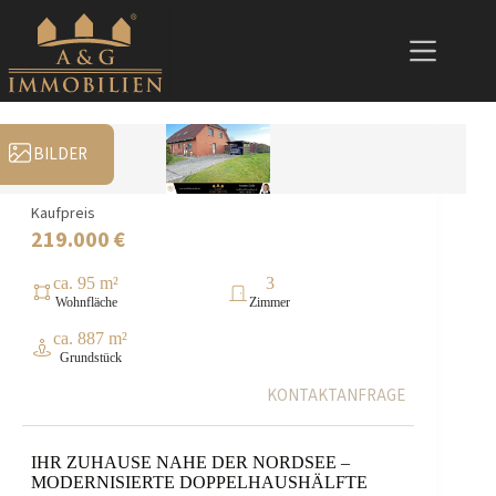
Zum
Inhalt
springen
BILDER
Kaufpreis
219.000 €
ca. 95 m²
3
Wohnfläche
Zimmer
ca. 887 m²
Grundstück
KONTAKTANFRAGE
IHR ZUHAUSE NAHE DER NORDSEE –
MODERNISIERTE DOPPELHAUSHÄLFTE